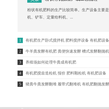
提高
粉状有机肥料的生产比较简单。生产设备主要是
机、铲车、定量给料机、...
2025-07-24
1
有机肥生产卧式搅拌机 肥料搅拌设备 有机肥设
2025-07-14
2
牛羊粪发酵有机肥 粪便快速发酵 槽式发酵翻抛
2025-06-04
3
养殖场如何处理牛粪成有机肥
2025-05-30
4
有机肥搅齿造粒机 报价 肥料颗粒机 有机肥设备
2025-05-07
5
猪粪牛粪发酵翻堆 履带式翻堆机 有机肥翻抛发