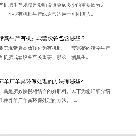
有机肥生产规模是影响投资金额多少的重要因素之
氨酸造粒、复合肥生产线； 1-30万吨有机、
一。小型有机肥生产线通常适用于刚刚进入...
猪粪生产有机肥成套设备包含哪些？
要实现猪粪高效转化为有机肥，一套完整的猪粪生产
2025-03-31
有机肥成套设备至关重要。那么，猪粪生...
2025-03-31
2022-07-11
养羊厂羊粪环保处理的方法有哪些?
羊粪是肥效快慢相结合的好肥料。以下为您详细介绍
2022-07-11
几种养羊厂羊粪环保处理的方法。......
2022-07-11