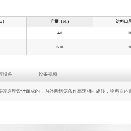
w）
产量（t/h)
进料口
4-6
38
6-10
30
碎设备
设备视频
破碎原理设计而成的，内外两组笼条作高速相向旋转，物料自内