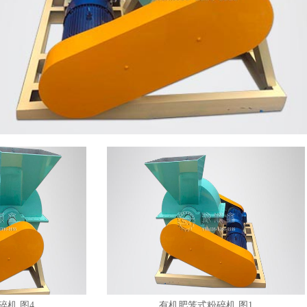
4
有机肥笼式粉碎机 图1