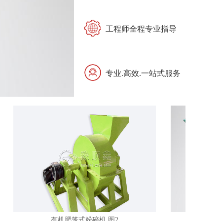
工程师全程专业指导
专业.高效.一站式服务
有机肥笼式粉碎机 图2
有机肥笼式