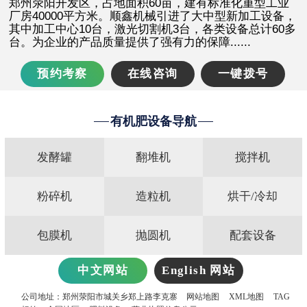
郑州荥阳开发区，占地面积60亩，建有标准化重型工业
厂房40000平方米。顺鑫机械引进了大中型新加工设备，
其中加工中心10台，激光切割机3台，各类设备总计60多
台。为企业的产品质量提供了强有力的保障......
预约考察
在线咨询
一键拨号
有机肥设备导航
发酵罐
翻堆机
搅拌机
粉碎机
造粒机
烘干/冷却
包膜机
抛圆机
配套设备
中文网站
English 网站
公司地址：郑州荥阳市城关乡郑上路李克寨
网站地图
XML地图
TAG