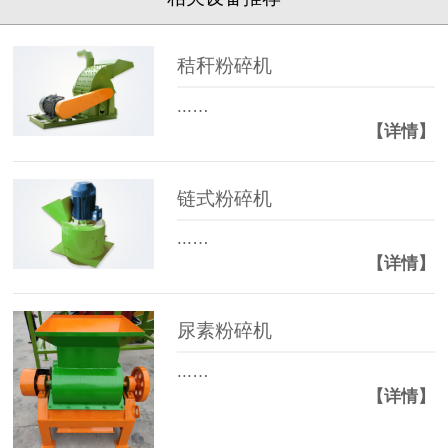
胡**
139****9081
3小时前
秸秆粉碎机
荆**
139****1610
4小时前
...…
【详情】
徐**
153****6268
10分钟前
赵**
186****0088
18分钟前
链式粉碎机
...…
杨**
137****2111
36分钟前
【详情】
张**
151****3388
43分钟前
尿素粉碎机
周**
182****8878
59分钟前
...…
【详情】
唐**
158****5956
78分钟前