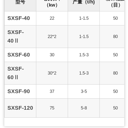
型号
产量（t/h)
（kw）
（目）
SXSF-40
22
1-1.5
50
SXSF-
22*2
1-1.5
80
40Ⅱ
SXSF-60
30
1.5-3
50
SXSF-
30*2
1.5-3
80
60Ⅱ
SXSF-90
37
3-5
50
SXSF-120
75
5-8
50