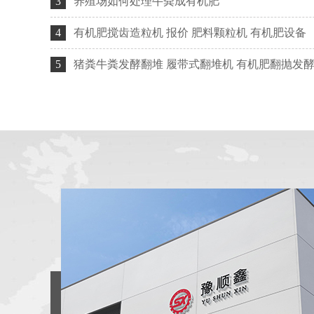
2025-06-04
3
养殖场如何处理牛粪成有机肥
2025-05-30
4
有机肥搅齿造粒机 报价 肥料颗粒机 有机肥设备
2025-05-07
5
猪粪牛粪发酵翻堆 履带式翻堆机 有机肥翻抛发