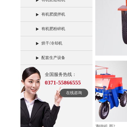
有机肥搅拌机
有机肥粉碎机
烘干/冷却机
配套生产设备
全国服务热线：
0371-55866555
在线咨询
机 图1
行走式翻抛机 图2