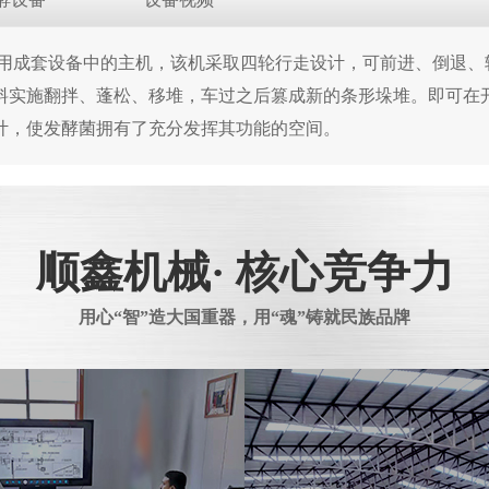
用成套设备中的主机，该机采取四轮行走设计，可前进、倒退、
料实施翻拌、蓬松、移堆，车过之后篡成新的条形垛堆。即可在
计，使发酵菌拥有了充分发挥其功能的空间。
顺鑫机械· 核心竞争力
用心“智”造大国重器，用“魂”铸就民族品牌