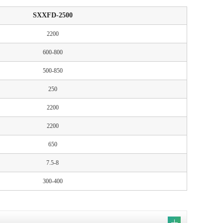
SXXFD-2500
2200
600-800
500-850
250
2200
2200
650
7.5-8
300-400