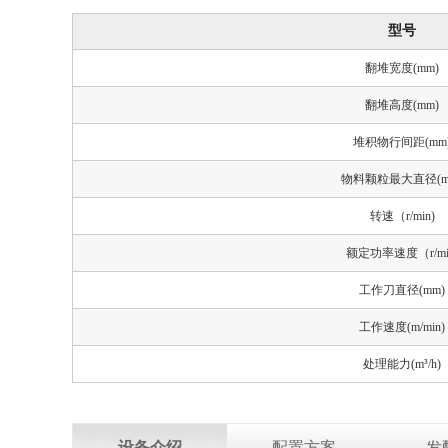
型号
翻堆宽度(mm)
翻堆高度(mm)
堆积物行间距(mm
物料颗粒最大直径(m
转速（r/min)
额定功率速度（r/mi
工作刀直径(mm)
工作速度(m/min)
处理能力(m³/h)
设备介绍
配置方案
发