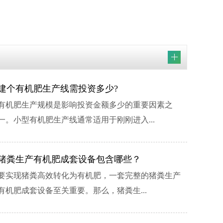
建个有机肥生产线需投资多少?
机肥造粒生产线配置
2022-07-11
有机肥生产规模是影响投资金额多少的重要因素之
氨酸造粒、复合肥生产线； 1-30万吨有机、
一。小型有机肥生产线通常适用于刚刚进入...
猪粪生产有机肥成套设备包含哪些？
要实现猪粪高效转化为有机肥，一套完整的猪粪生产
2025-03-31
有机肥成套设备至关重要。那么，猪粪生...
2025-03-31