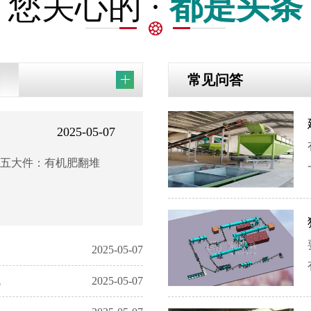
您关心的 ·
都是头条
常见问答
2025-05-07
时产8-10吨有
头条
五大件：有机肥翻堆
公司主营： 1-30万吨尿基、
无机肥料、垃圾、污泥等...
备
2025-05-07
1
年产3000吨有机肥设备配置
机
2025-05-07
2
年产2万吨有机肥生产线配置