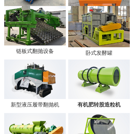
平模造粒机
尿素粉碎机
链板式翻抛设备
卧式发酵罐
新型液压履带翻抛机
有机肥转股造粒机