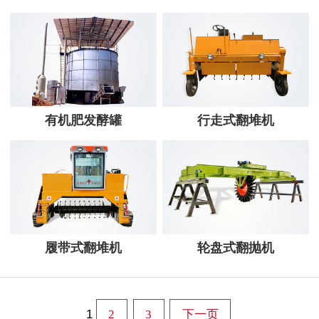
有机肥发酵罐
行走式翻堆机
履带式翻堆机
轮盘式翻抛机
1
2
3
下一页