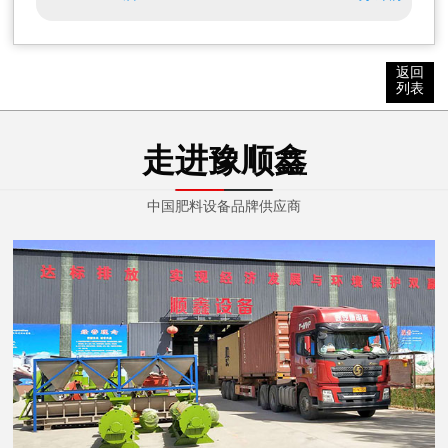
马**
150****3036
92分钟前
返回
列表
谭**
130****5508
2小时前
走进豫顺鑫
姜**
150****7585
3小时前
中国肥料设备品牌供应商
司**
182****7550
3小时前
胡**
139****9081
3小时前
荆**
139****1610
4小时前
徐**
153****6268
10分钟前
赵**
186****0088
18分钟前