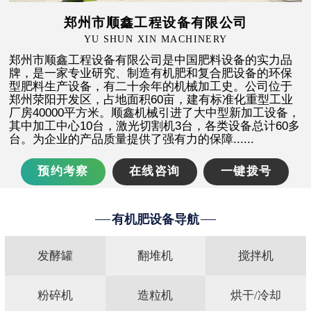
郑州市顺鑫工程设备有限公司
杨**
137****2111
36分钟前
YU SHUN XIN MACHINERY
郑州市顺鑫工程设备有限公司是中国肥料设备的实力品
张**
151****3388
43分钟前
牌，是一家专业研究、制造有机肥和复合肥设备的环保
型肥料生产设备，有二十余年的机械加工史。公司位于
郑州荥阳开发区，占地面积60亩，建有标准化重型工业
周**
182****8878
59分钟前
厂房40000平方米。顺鑫机械引进了大中型新加工设备，
其中加工中心10台，激光切割机3台，各类设备总计60多
台。为企业的产品质量提供了强有力的保障......
预约考察
在线咨询
一键拨号
有机肥设备导航
发酵罐
翻堆机
搅拌机
粉碎机
造粒机
烘干/冷却