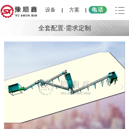
设备
方案
电话
全套配置·需求定制
1
/
1