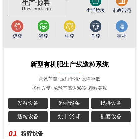
生产·原料
Raw material
生活垃圾
市政污泥
鸡粪
猪粪
牛粪
羊粪
秸秆
新型有机肥生产线造粒系统
高效节能· 运行平稳· 故障率低
操作方便· 成球率高达98%· 颗粒美观
发酵设备
粉碎设备
搅拌设备
造粒设备
烘干/冷却
配套设备
01
粉碎设备