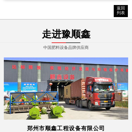
马**
150****3036
92分钟前
返回
列表
谭**
130****5508
2小时前
走进豫顺鑫
姜**
150****7585
3小时前
中国肥料设备品牌供应商
司**
182****7550
3小时前
胡**
139****9081
3小时前
荆**
139****1610
4小时前
徐**
153****6268
10分钟前
赵**
186****0088
18分钟前
郑州市顺鑫工程设备有限公司
杨**
137****2111
36分钟前