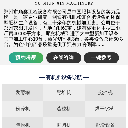
YU SHUN XIN MACHINERY
郑州市顺鑫工程设备有限公司是中国肥料设备的实力品
张**
151****3388
43分钟前
牌，是一家专业研究、制造有机肥和复合肥设备的环保
型肥料生产设备，有二十余年的机械加工史。公司位于
郑州荥阳开发区，占地面积60亩，建有标准化重型工业
周**
182****8878
59分钟前
厂房40000平方米。顺鑫机械引进了大中型新加工设备，
其中加工中心10台，激光切割机3台，各类设备总计60多
台。为企业的产品质量提供了强有力的保障......
预约考察
在线咨询
一键拨号
有机肥设备导航
发酵罐
翻堆机
搅拌机
粉碎机
造粒机
烘干/冷却
包膜机
抛圆机
配套设备