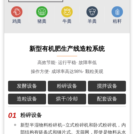
鸡粪
猪粪
牛粪
羊粪
秸秆
新型有机肥生产线造粒系统
高效节能· 运行平稳· 故障率低
操作方便· 成球率高达98%· 颗粒美观
发酵设备
粉碎设备
搅拌设备
造粒设备
烘干/冷却
配套设备
01
粉碎设备
新型半湿物料粉碎机--立式粉碎机和卧式粉碎机，内
部结构有链条式和锤片式。无筛网，即使是物料从水