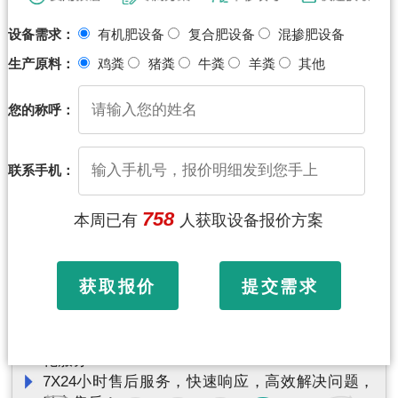
设备需求：
有机肥设备
复合肥设备
混掺肥设备
生产原料：
鸡粪
猪粪
牛粪
羊粪
其他
您的称呼：
联系手机：
758
本周已有
人获取设备报价方案
完善服务
04
定
专业一体化服务 售前、售后有保障
获取报价
提交需求
案
在全球拥有80余名专业工程师，提供管家式运
输，送货上门、安装、调试、技术培训指导一体
专
化服务
7X24小时售后服务，快速响应，高效解决问题，