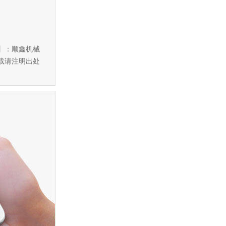
】：顺鑫机械
载请注明出处