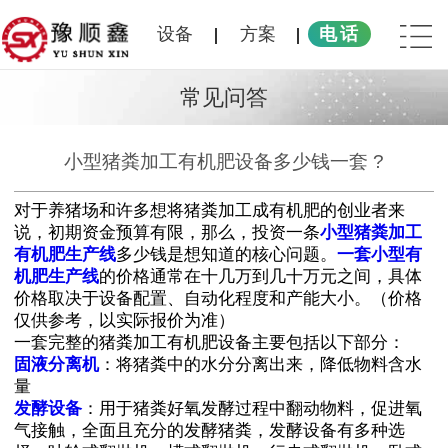
设备
方案
电话
常见问答
小型猪粪加工有机肥设备多少钱一套 ?
对于养猪场和许多想将猪粪加工成有机肥的创业者来
说，初期资金预算有限，那么，投资一条
小型猪粪加工
有机肥生产线
多少钱是想知道的核心问题。
一套小型有
机肥生产线
的价格通常在十几万到几十万元之间，具体
价格取决于设备配置、自动化程度和产能大小。（价格
仅供参考，以实际报价为准）
一套完整的猪粪加工有机肥设备主要包括以下部分：
固液分离机
：将猪粪中的水分分离出来，降低物料含水
量
发酵设备
：用于猪粪好氧发酵过程中翻动物料，促进氧
气接触，全面且充分的发酵猪粪，发酵设备有多种选