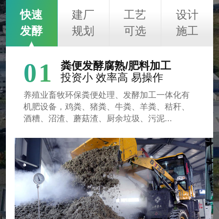
快速
建厂
工艺
设计
发酵
规划
可选
施工
01
粪便发酵腐熟/肥料加工
投资小 效率高 易操作
养殖业畜牧环保粪便处理、发酵加工一体化有
机肥设备，鸡粪、猪粪、牛粪、羊粪、秸秆、
酒糟、沼渣、蘑菇渣、厨余垃圾、污泥...