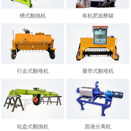
槽式翻抛机
有机肥发酵罐
行走式翻堆机
履带式翻堆机
轮盘式翻抛机
固液分离机