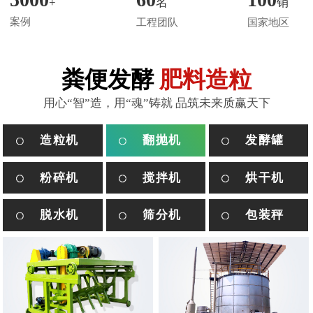
+
名
销
姜**
150****7585
3小时前
案例
工程团队
国家地区
司**
182****7550
3小时前
粪便发酵
肥料造粒
用心“智”造，用“魂”铸就 品筑未来质赢天下
造粒机
翻抛机
发酵罐
粉碎机
搅拌机
烘干机
脱水机
筛分机
包装秤