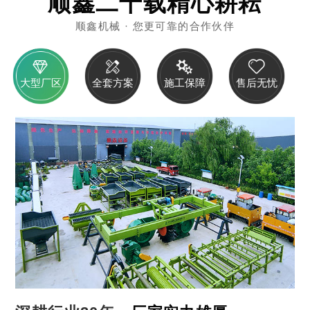
顺鑫二十载精心耕耘
徐**
153****6268
10分钟前
顺鑫机械 · 您更可靠的合作伙伴
赵**
186****0088
18分钟前
大型厂区
全套方案
施工保障
售后无忧
杨**
137****2111
36分钟前
张**
151****3388
43分钟前
周**
182****8878
59分钟前
唐**
158****5956
78分钟前
马**
150****3036
92分钟前
谭**
130****5508
2小时前