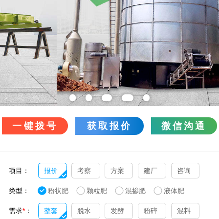
一键拨号
获取报价
微信沟通
项目：
报价
考察
方案
建厂
咨询
类型：
粉状肥
颗粒肥
混掺肥
液体肥
需求
*
：
整套
脱水
发酵
粉碎
混料