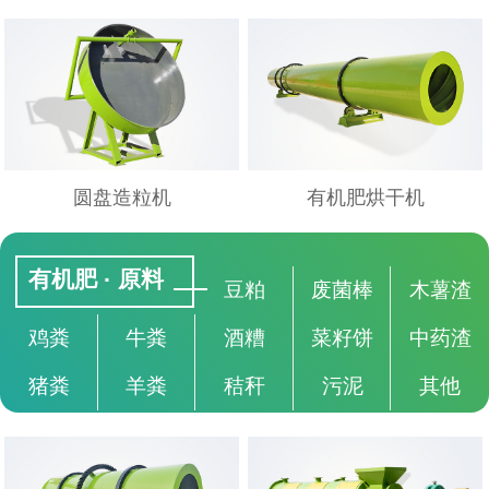
圆盘造粒机
有机肥烘干机
有机肥 · 原料
豆粕
废菌棒
木薯渣
鸡粪
牛粪
酒糟
菜籽饼
中药渣
猪粪
羊粪
秸秆
污泥
其他